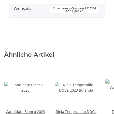
Weingut:
Cosecheros y Criadores I 4203 VI
Oion (Spanien)
Ähnliche Artikel
Candidato Blanco 2023
Rioja Tempranillo DOCa
T