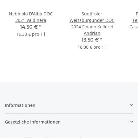
Nebbiolo D'Alba DOC
Südtiroler
P
2021 Valdinera
Weissburgunder DOC
Te
2024 Finado Kellerei
Casa
14,50 €
*
Andrian
13
19,33 € pro 1 l
13,50 €
*
18,00 € pro 1 l
Informationen
Gesetzliche Informationen