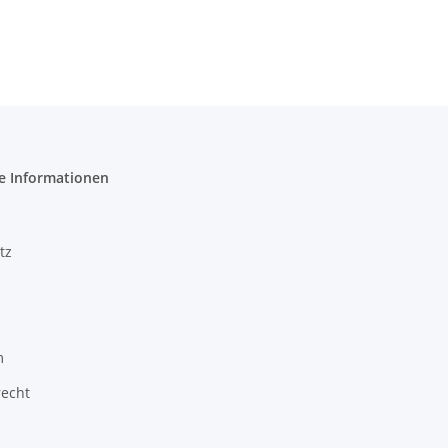
e Informationen
tz
m
recht