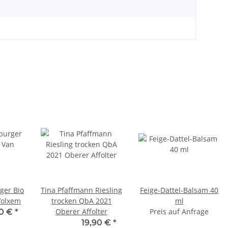
ger Bio
Tina Pfaffmann Riesling
Feige-Dattel-Balsam 40
Volxem
trocken QbA 2021
ml
Oberer Affolter
Preis auf Anfrage
90 €
*
18,33 € -
19,90 €
*