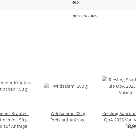
46,0
2078 KJ/496 Kcal
ener Kräuter-
Wildsalami 200 g
Riesling Saarbur
ntinchen 150 g
Preis auf Anfrage
QbA 2023 Van 
is auf Anfrage
18,18 € -
18,