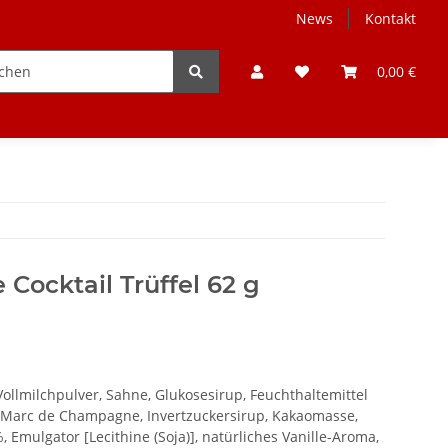
News
Kontakt
Weine Deutschland
Winzer
Alle
0,00 €
ocktail Trüffel 62 g
ollmilchpulver, Sahne, Glukosesirup, Feuchthaltemittel
 Marc de Champagne, Invertzuckersirup, Kakaomasse,
 Emulgator [Lecithine (Soja)], natürliches Vanille-Aroma,