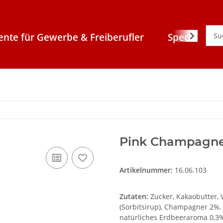
ente für Gewerbe & Freiberufler
Specials
Pink Champagne C
Artikelnummer:
16.06.103
Zutaten:
Zucker, Kakaobutter, V
(Sorbitsirup), Champagner 2%,
natürliches Erdbeeraroma 0,3%,