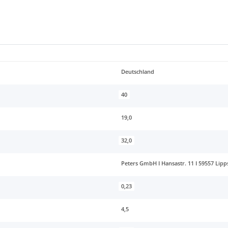
Deutschland
40
19,0
32,0
Peters GmbH I Hansastr. 11 I 59557 Lipp
0,23
4,5