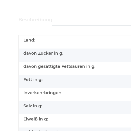
Beschreibung
Land:
davon Zucker in g:
davon gesättigte Fettsäuren in g:
Fett in g:
Inverkehrbringer:
Salz in g:
Eiweiß in g: