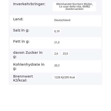
Inverkehrbringer:
Weinhandel Norbert Müller,
Le cose della vita, 66482
Zweibruecken
Land:
Deutschland
Salz in g:
0,19
Fett in g:
21,0
davon Zucker in
2,6
23,0
g:
Kohlenhydrate in
20,3
g:
Brennwert
1228 KJ/295 Kcal
KJ/kcal: