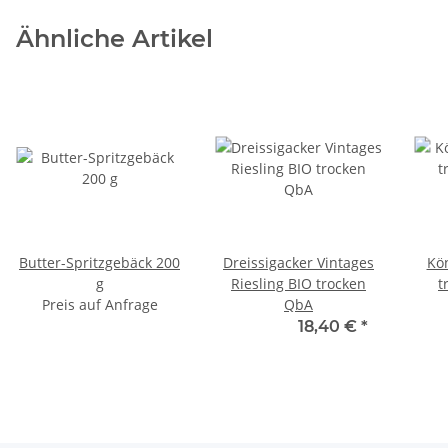
Ähnliche Artikel
Butter-Spritzgebäck 200
Dreissigacker Vintages
Kön
g
Riesling BIO trocken
t
Preis auf Anfrage
QbA
17,95 € -
18,40 €
*
21