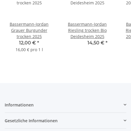
Bassermann-Jordan
Bassermann-Jordan
Ba
Grauer Burgunder
Riesling trocken Bio
Ri
trocken 2025
Deidesheim 2025
20
12,00 €
*
14,14 € -
14,50 €
*
21
16,00 € pro 1 l
Informationen
Gesetzliche Informationen