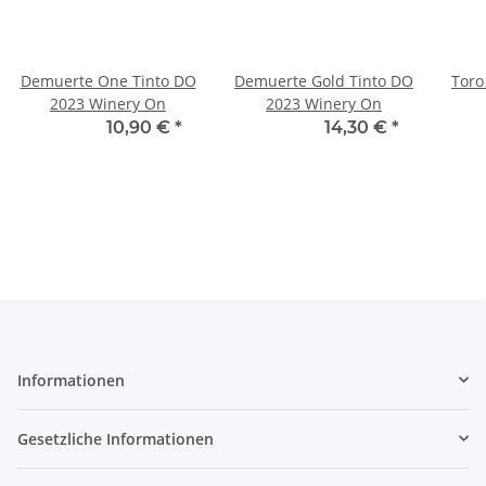
Demuerte One Tinto DO
Demuerte Gold Tinto DO
Toro
2023 Winery On
2023 Winery On
10,12 € -
10,90 €
*
13,69 € -
14,30 €
*
11
Informationen
Gesetzliche Informationen