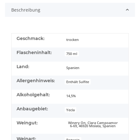
Beschreibung
Geschmack:
trocken
Flascheninhalt:
750 ml
Land:
Spanien
Allergenhinweis:
Enthält Sulfite
Alkoholgehalt:
14,5%
Anbaugebiet:
Yecla
Weingut:
Winery On, Clara Campoamor
6-69, 46920 Mislata, Spanien
Weinart:
Rotwein