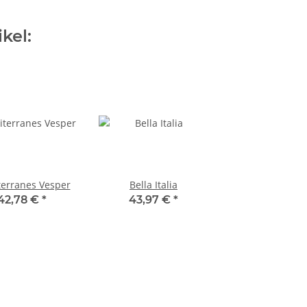
kel:
erranes Vesper
Bella Italia
42,78 €
*
43,97 €
*