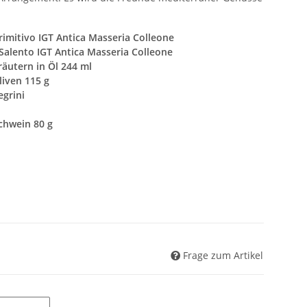
rimitivo IGT Antica Masseria Colleone
alento IGT Antica Masseria Colleone
räutern in Öl 244 ml
liven 115 g
egrini
hwein 80 g
Frage zum Artikel