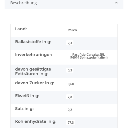
Beschreibung
Land:
Italien
Ballaststoffe in g:
2,3
Inverkehrbringer:
Pastificio Carazita SRL
I76014 Spinazzola (Italien)
davon gesättigte
0,3
Fettsäuren in g:
davon Zucker in g:
0,60
Eiweiß in g:
7,8
Salz in g:
0,2
Kohlenhydrate in g:
77,3