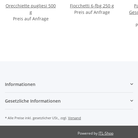
Orecchiette pugliesi 500
Fiocchetti 6-fbg 250 g
P
g
Preis auf Anfrage
Ges
Preis auf Anfrage
P
Informationen
Gesetzliche Informationen
* Alle Preise inkl. gesetzlicher USt., zzgl.
Versand
Powered by
JTL-Shop