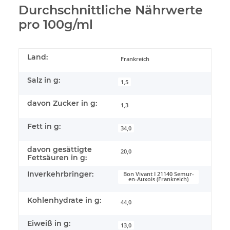
Durchschnittliche Nährwerte
pro 100g/ml
Land:
Frankreich
Salz in g:
1,5
davon Zucker in g:
1,3
Fett in g:
34,0
davon gesättigte
20,0
Fettsäuren in g:
Inverkehrbringer:
Bon Vivant I 21140 Semur-
en-Auxois (Frankreich)
Kohlenhydrate in g:
44,0
Eiweiß in g:
13,0