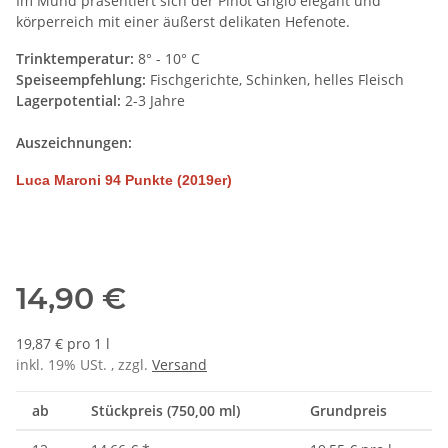
Im Mund präsentiert sich der Pinot Grigio elegant und
körperreich mit einer äußerst delikaten Hefenote.
Trinktemperatur:
8° - 10° C
Speiseempfehlung:
Fischgerichte, Schinken, helles Fleisch
Lagerpotential:
2-3 Jahre
Auszeichnungen:
Luca Maroni 94 Punkte (2019er)
14,90 €
19,87 € pro 1 l
inkl. 19% USt. , zzgl.
Versand
ab
Stückpreis (750,00 ml)
Grundpreis