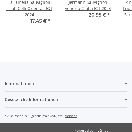
La Tunella Sauvignon
Jermann Sauvignon
Pin
Friuli Colli Orientali IGT
Venezia Giulia IGT 2024
Friu
2024
San
20,47 € -
20,95 €
*
14,90 € -
17,45 €
*
Informationen
Gesetzliche Informationen
* Alle Preise inkl. gesetzlicher USt., zzgl.
Versand
Powered by
JTL-Shop