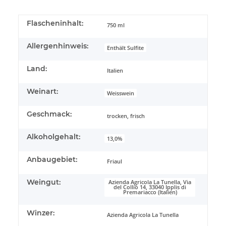
Flascheninhalt:
750 ml
Allergenhinweis:
Enthält Sulfite
Land:
Italien
Weinart:
Weisswein
Geschmack:
trocken, frisch
Alkoholgehalt:
13,0%
Anbaugebiet:
Friaul
Weingut:
Azienda Agricola La Tunella, Via
del Collio 14, 33040 Ipplis di
Premariacco (Italien)
Winzer:
Azienda Agricola La Tunella