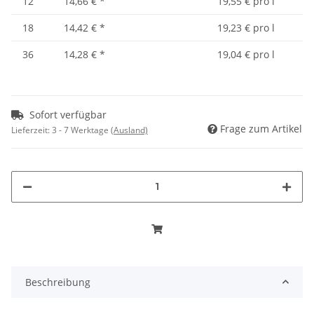
12
14,66 €
*
19,55 € pro l
18
14,42 €
*
19,23 € pro l
36
14,28 €
*
19,04 € pro l
Sofort verfügbar
Frage zum Artikel
Lieferzeit:
3 - 7 Werktage
(Ausland)
Beschreibung