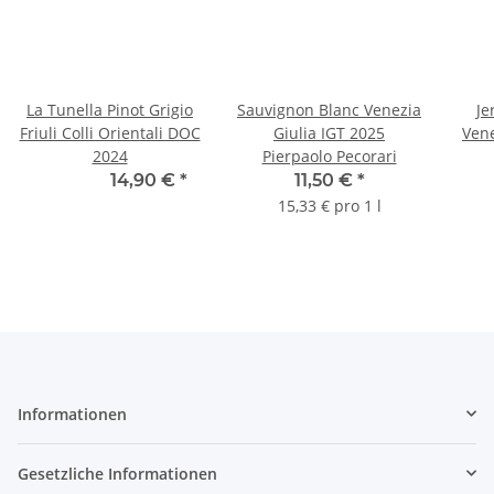
La Tunella Pinot Grigio
Sauvignon Blanc Venezia
Je
Friuli Colli Orientali DOC
Giulia IGT 2025
Vene
2024
Pierpaolo Pecorari
20
14,28 € -
14,90 €
*
11,50 €
*
15,33 € pro 1 l
Informationen
Gesetzliche Informationen