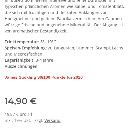
Im Bukett dominieren intensive und feine Duftnoten mit
typischen pflanzlichen Aromen wie Salbei und Tomatenblatt,
die sich mit fruchtigen und delikaten Anklängen von
Honigmelone und gelbem Paprika vermischen. Am Gaumen
würzige Frische und angenehme Mineralität. Der Abgang ist
von aromatischer Beständigkeit.
Trinktemperatur
: 8°- 10°C
Speisen-Empfehlung:
zu Langusten, Hummer, Scampi, Lachs
und Meeresfischen
Lagerfähigkeit:
3-4 Jahre
Auszeichnungen:
James Suckling 90/100 Punkte für 2020
14,90 €
19,87 € pro 1 l
inkl. 19% USt. , zzgl.
Versand