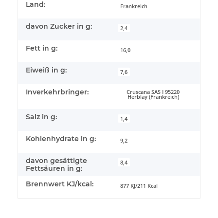
Land:
Frankreich
davon Zucker in g:
2,4
Fett in g:
16,0
Eiweiß in g:
7,6
Inverkehrbringer:
Cruscana SAS I 95220
Herblay (Frankreich)
Salz in g:
1,4
Kohlenhydrate in g:
9,2
davon gesättigte
8,4
Fettsäuren in g:
Brennwert KJ/kcal:
877 KJ/211 Kcal