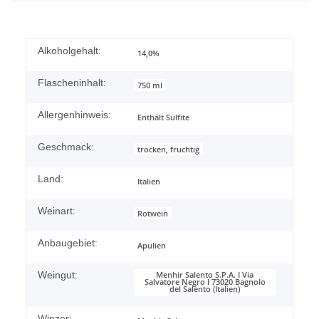
Alkoholgehalt:
14,0%
Flascheninhalt:
750 ml
Allergenhinweis:
Enthält Sulfite
Geschmack:
trocken, fruchtig
Land:
Italien
Weinart:
Rotwein
Anbaugebiet:
Apulien
Weingut:
Menhir Salento S.P.A. I Via
Salvatore Negro I 73020 Bagnolo
del Salento (Italien)
Winzer: