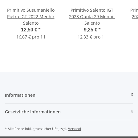
Primitivo Susumaniello
Primitivo Salento IGT
Pri
Pietra IGT 2022 Menhir
2023 Quota 29 Menhir
20
Salento
Salento
12,50 €
*
9,25 €
*
16,67 € pro 1 l
12,33 € pro 1 l
Informationen
Gesetzliche Informationen
* Alle Preise inkl. gesetzlicher USt., zzgl.
Versand