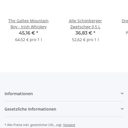
The Galtee Mountain
Alte Schönberger
Dr
Boy - Irish Whiskey
Zwetschge 0,5 L
P
45,16 €
*
36,83 €
*
64,52 € pro 1 l
52,62 € pro 1 l
Informationen
Gesetzliche Informationen
* Alle Preise inkl. gesetzlicher USt., zzgl.
Versand