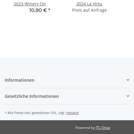
2023 Winery On
2024 La Virtu
Preis auf Anfrage
10,12 € -
10,90 €
*
11
Informationen
Gesetzliche Informationen
* Alle Preise inkl. gesetzlicher USt., zzgl.
Versand
Powered by
JTL-Shop