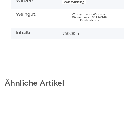
Winzer:
Von Winning
Weingut:
Weingut von Winning I
Weinstrasse 10 I 67146
Deidesheim
Inhalt:
750,00 ml
Ähnliche Artikel