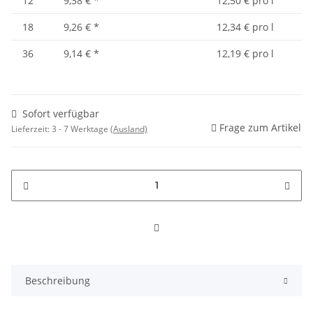
12
9,38 €
*
12,50 € pro l
18
9,26 €
*
12,34 € pro l
36
9,14 €
*
12,19 € pro l
Sofort verfügbar
Frage zum Artikel
Lieferzeit:
3 - 7 Werktage
(Ausland)
Beschreibung