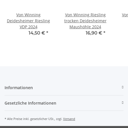
Von Winning
Von Winning Riesling
Von
Deidesheimer Riesling
trocken Deidesheimer
VDP 2024
Maushöhle 2024
11
14,14 € -
14,50 €
*
16,54 € -
16,90 €
*
Informationen
Gesetzliche Informationen
* Alle Preise inkl. gesetzlicher USt., zzgl.
Versand