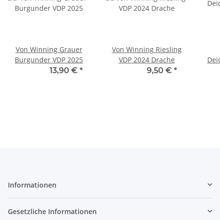
Von Winning Grauer
Von Winning Riesling
Burgunder VDP 2025
VDP 2024 Drache
Dei
13,30 € -
13,90 €
*
9,14 € -
9,50 €
*
14
Informationen
Gesetzliche Informationen