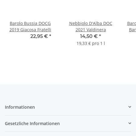
Barolo Bussia DOCG
Nebbiolo D'Alba DOC
Bar
2019 Giacosa Fratelli
2021 Valdinera
Bar
21,42 € -
22,95 €
*
14,50 €
*
27
19,33 € pro 1 l
Informationen
Gesetzliche Informationen