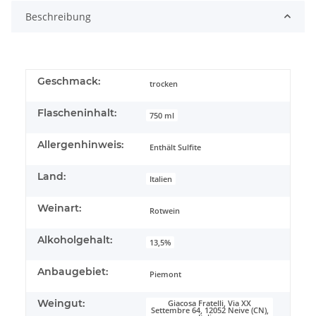
Beschreibung
Geschmack:
trocken
Flascheninhalt:
750 ml
Allergenhinweis:
Enthält Sulfite
Land:
Italien
Weinart:
Rotwein
Alkoholgehalt:
13,5%
Anbaugebiet:
Piemont
Weingut:
Giacosa Fratelli, Via XX
Settembre 64, 12052 Neive (CN),