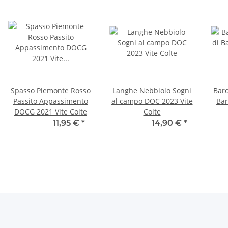
Spasso Piemonte Rosso
Langhe Nebbiolo Sogni
Bar
Passito Appassimento
al campo DOC 2023 Vite
Bar
DOCG 2021 Vite Colte
Colte
10,75 € -
11,95 €
*
14,01 € -
14,90 €
*
27