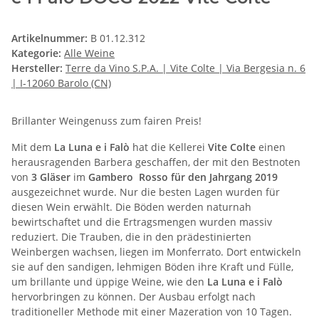
Artikelnummer:
B 01.12.312
Kategorie:
Alle Weine
Hersteller:
Terre da Vino S.P.A. | Vite Colte | Via Bergesia n. 6
| I-12060 Barolo (CN)
Brillanter Weingenuss zum fairen Preis!
Mit dem
La Luna e i Falò
hat die Kellerei
Vite Colte
einen
herausragenden Barbera geschaffen, der mit den Bestnoten
von
3 Gläser
im
Gambero Rosso für den Jahrgang 2019
ausgezeichnet wurde. Nur die besten Lagen wurden für
diesen Wein erwählt. Die Böden werden naturnah
bewirtschaftet und die Ertragsmengen wurden massiv
reduziert. Die Trauben, die in den prädestinierten
Weinbergen wachsen, liegen im Monferrato. Dort entwickeln
sie auf den sandigen, lehmigen Böden ihre Kraft und Fülle,
um brillante und üppige Weine, wie den
La Luna e i Falò
hervorbringen zu können. Der Ausbau erfolgt nach
traditioneller Methode mit einer Mazeration von 10 Tagen.