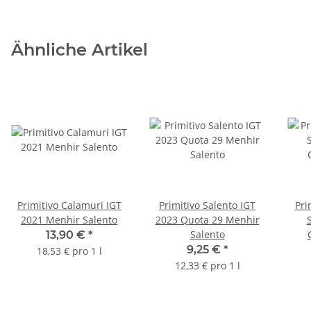
Ähnliche Artikel
Primitivo Calamuri IGT
Primitivo Salento IGT
Pri
2021 Menhir Salento
2023 Quota 29 Menhir
Salento
13,90 €
*
9,25 €
*
13
18,53 € pro 1 l
12,33 € pro 1 l