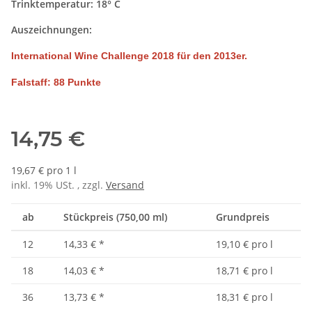
Trinktemperatur: 18° C
Auszeichnungen:
International Wine Challenge 2018 für den 2013er.
Falstaff: 88 Punkte
14,75 €
19,67 € pro 1 l
inkl. 19% USt. , zzgl.
Versand
ab
Stückpreis (750,00 ml)
Grundpreis
12
14,33 €
*
19,10 € pro l
18
14,03 €
*
18,71 € pro l
36
13,73 €
*
18,31 € pro l