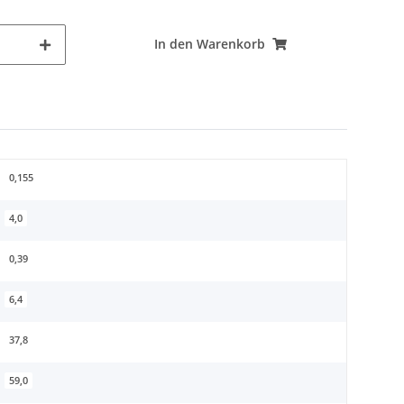
In den Warenkorb
0,155
4,0
0,39
6,4
37,8
59,0