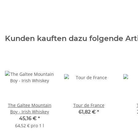
Kunden kauften dazu folgende Arti
The Galtee Mountain
Tour de France
Boy - Irish Whiskey
61,82 €
*
45,16 €
*
64,52 € pro 1 l