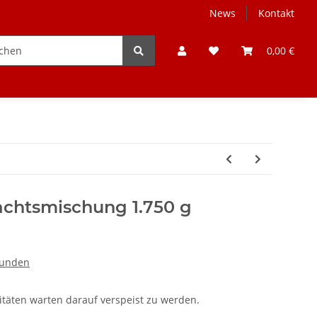
News
Kontakt
Weine Deutschland
Winzer
Alle
0,00 €
achtsmischung 1.750 g
kunden
itäten warten darauf verspeist zu werden.