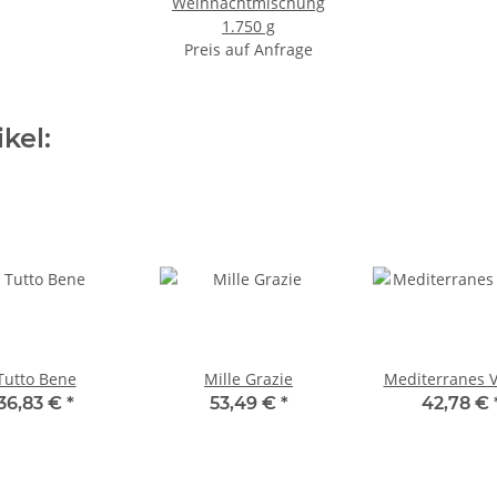
Weihnachtmischung
1.750 g
Preis auf Anfrage
kel:
Tutto Bene
Mille Grazie
Mediterranes 
36,83 €
*
53,49 €
*
42,78 €