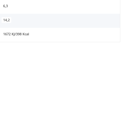
6,3
14,2
1672 KJ/398 Kcal